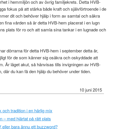
erhet i hemmiljön och av övrig familjekrets. Detta HVB-
ga fokus på att stärka både kraft och självförtroende i de
er dit och behöver hjälp i form av samtal och säkra
en fina vården så är detta HVB-hem placerat i en lugn
finns plats för ro och att samla sina tankar i en lugnade och
ar dörrarna för detta HVB-hem i september detta år,
ligt för de som känner sig osäkra och oskyddade att
m. Är läget akut, så hänvisas tills invigningen av HVB-
en, där du kan få den hjälp du behöver under tiden.
10 juni 2015
och tradition i en härlig mix
n – med hjärtat på rätt plats
 eller bara ännu ett buzzword?