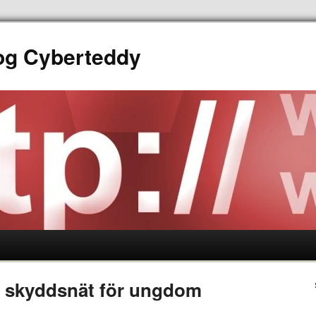
log Cyberteddy
t skyddsnät för ungdom