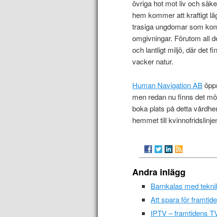
övriga hot mot liv och säk
hem kommer att kraftigt läg
trasiga ungdomar som komm
omgivningar. Förutom all d
och lantligt miljö, där det 
vacker natur.
Human Navigation AB
öppn
men redan nu finns det möj
boka plats på detta vårdhe
hemmet till kvinnofridslinj
Andra inlägg
Barnkalas med teknik 
Att spara för framtide
IPTV – framtidens TV