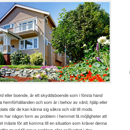
d eller boende, är ett skyddsboende som i första hand
iga hemförhållanden och som är i behov av vård, hjälp eller
lats där de kan känna sig säkra och väl till mods.
som har någon form av problem i hemmet få möjligheter att
t måste för att komma till en situation som kräver denna
ftig grund till grava problem eller osäkerhet i den