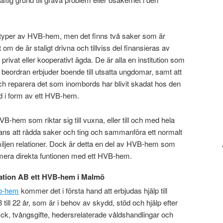
 typer av HVB-hem, men det finns två saker som är
om de är staligt drivna och tillviss del finansieras av
privat eller kooperativt ägda. De är alla en institution som
eordran erbjuder boende till utsatta ungdomar, samt att
pa och reparera det som inombords har blivit skadat hos den
d i form av ett HVB-hem.
B-hem som riktar sig till vuxna, eller till och med hela
chans att rädda saker och ting och sammanföra ett normalt
amiljen relationer. Dock är detta en del av HVB-hem som
mera direkta funtionen med ett HVB-hem.
tion AB ett HVB-hem i Malmö
b-hem
kommer det i första hand att erbjudas hjälp till
 till 22 år, som är i behov av skydd, stöd och hjälp efter
rtryck, tvångsgifte, hedersrelaterade våldshandlingar och