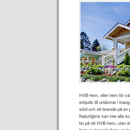
HVB-hem, eller hem för vår
erbjuds till undomar i tras
stöd och ett boende på en p
Naturligtvis kan inte alla 
bo på ett HVB-hem, utan de
form av boende finns en kra