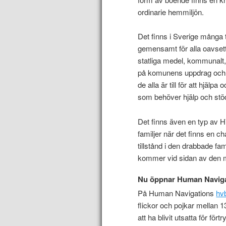
ordinarie hemmiljön.
Det finns i Sverige många
gemensamt för alla oavsett 
statliga medel, kommunalt, 
på komunens uppdrag och b
de alla är till för att hjäl
som behöver hjälp och stö
Det finns även en typ av HV
familjer när det finns en 
tillstånd i den drabbade f
kommer vid sidan av den 
Nu öppnar Human Naviga
På Human Navigations
hv
flickor och pojkar mellan 13
att ha blivit utsatta för fö