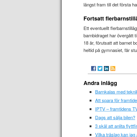
längst fram till det första h
Fortsatt flerbarnstil
Ett eventuellt flerbarnstillä
barnbidraget har övergått til
18 år, förutsatt att barne
heltid på gymnasiet, får stu
Andra inlägg
Barnkalas med teknik 
Att spara för framtide
IPTV – framtidens TV
Dags att sälja bilen?
3 skäl att anlita flyttf
Vilka träslag kan jag