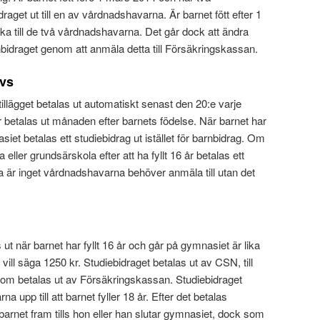
aget ut till en av vårdnadshavarna. Är barnet fött efter 1
ka till de två vårdnadshavarna. Det går dock att ändra
idraget genom att anmäla detta till Försäkringskassan.
övs
illägget betalas ut automatiskt senast den 20:e varje
 betalas ut månaden efter barnets födelse. När barnet har
siet betalas ett studiebidrag ut istället för barnbidrag. Om
 eller grundsärskola efter att ha fyllt 16 år betalas ett
ta är inget vårdnadshavarna behöver anmäla till utan det
ut när barnet har fyllt 16 år och går på gymnasiet är lika
vill säga 1250 kr. Studiebidraget betalas ut av CSN, till
 som betalas ut av Försäkringskassan. Studiebidraget
na upp till att barnet fyller 18 år. Efter det betalas
ill barnet fram tills hon eller han slutar gymnasiet, dock som