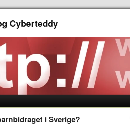
log Cyberteddy
barnbidraget i Sverige?