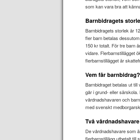
som kan vara bra att känna 
Barnbidragets storle
Barnbidragets storlek är 1
fler barn betalas dessutom e
150 kr totalt. För tre barn 
vidare. Flerbarnstillägget 
flerbarnstillägget är skattefr
Vem får barnbidrag
Barnbidraget betalas ut till
går i grund- eller särskola
vårdnadshavaren och barnet
med svenskt medborgarskap 
Två vårdnadshavare
De vårdnadshavare som är
flerbarnstillägg utbetalt til