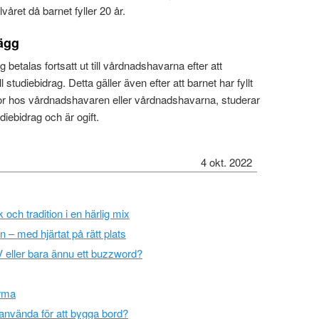
alvåret då barnet fyller 20 år.
lägg
gg betalas fortsatt ut till vårdnadshavarna efter att
l studiebidrag. Detta gäller även efter att barnet har fyllt
t bor hos vårdnadshavaren eller vårdnadshavarna, studerar
diebidrag och är ogift.
4 okt. 2022
och tradition i en härlig mix
n – med hjärtat på rätt plats
 eller bara ännu ett buzzword?
irma
 använda för att bygga bord?