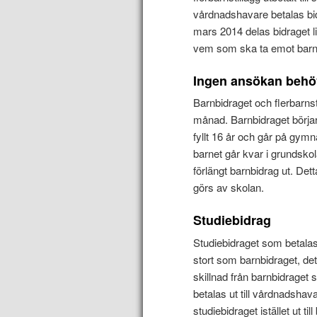
vårdnadshavare betalas bidr
mars 2014 delas bidraget li
vem som ska ta emot barnb
Ingen ansökan beh
Barnbidraget och flerbarnst
månad. Barnbidraget börjar
fyllt 16 år och går på gymna
barnet går kvar i grundskola
förlängt barnbidrag ut. Det
görs av skolan.
Studiebidrag
Studiebidraget som betalas 
stort som barnbidraget, det 
skillnad från barnbidraget
betalas ut till vårdnadshavar
studiebidraget istället ut t