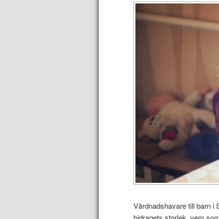
Vårdnadshavare till barn i 
bidragets storlek, vem som 