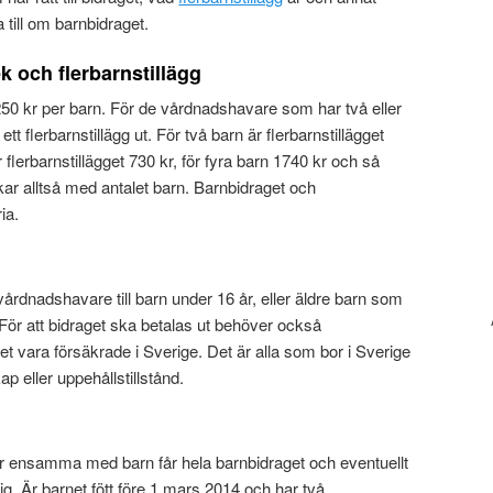
till om barnbidraget.
k och flerbarnstillägg
250 kr per barn. För de vårdnadshavare som har två eller
tt flerbarnstillägg ut. För två barn är flerbarnstillägget
är flerbarnstillägget 730 kr, för fyra barn 1740 kr och så
ökar alltså med antalet barn. Barnbidraget och
ia.
?
 vårdnadshavare till barn under 16 år, eller äldre barn som
. För att bidraget ska betalas ut behöver också
 vara försäkrade i Sverige. Det är alla som bor i Sverige
eller uppehållstillstånd.
 ensamma med barn får hela barnbidraget och eventuellt
l sig. Är barnet fött före 1 mars 2014 och har två