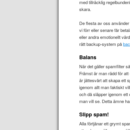
med tillräcklig regelbundenh
skara.
De flesta av oss använder 
vi förr eller senare får bet
eller andra emotionellt vär
rätt backup-system på
ba
Balans
När det gäller spamfilter 
Främst är man rädd för att
är jättesvårt att skapa ett
igenom allt man faktiskt vil
och då släpper igenom ett
man vill se. Detta ämne h
Slipp spam!
Alla förtjänar ett grymt sp