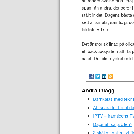
att radera ovälkomna, möjli
spam än andra, det beror i 
ställt in det. Dagens bästa 
sett all smuts, samtidigt
faktiskt vill se.
Det är stor skillnad på oli
ett backup-system att lita p
nätet. Det blir mycket enkl
Andra inlägg
Barnkalas med teknik 
Att spara för framtide
IPTV – framtidens TV
Dags att sälja bilen?
3 skäl att anlita flyttf