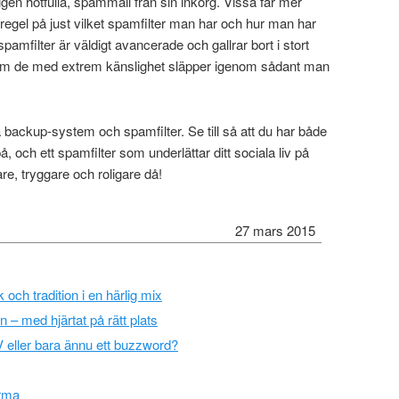
gen hotfulla, spammail från sin inkorg. Vissa får mer
regel på just vilket spamfilter man har och hur man har
spamfilter är väldigt avancerade och gallrar bort i stort
 som de med extrem känslighet släpper igenom sådant man
ka backup-system och spamfilter. Se till så att du har både
å, och ett spamfilter som underlättar ditt sociala liv på
are, tryggare och roligare då!
27 mars 2015
och tradition i en härlig mix
n – med hjärtat på rätt plats
 eller bara ännu ett buzzword?
irma