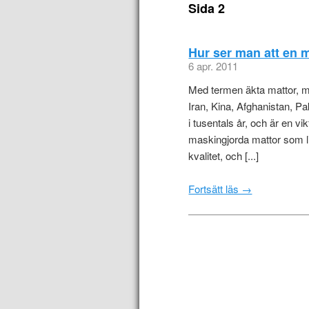
Sida 2
Hur ser man att en m
6 apr. 2011
Med termen äkta mattor, me
Iran, Kina, Afghanistan, Pa
i tusentals år, och är en v
maskingjorda mattor som l
kvalitet, och [...]
Fortsätt läs →